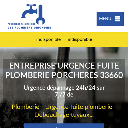
MENU
-
indisponible
indisponible
ENTREPRISE URGENCE FUITE
PLOMBERIE PORCHERES 33660
Urgence dépannage 24h/24 sur
7j/7 de
Plomberie - Urgence fuite plomberie -
Débouchage tuyaux...