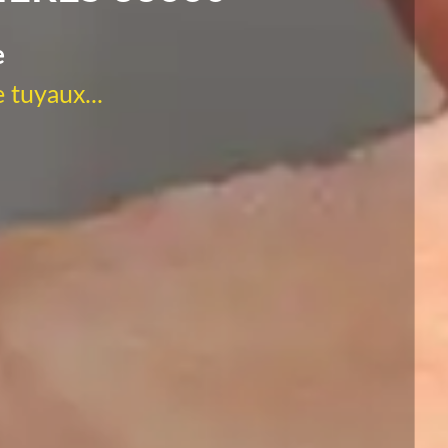
e
 tuyaux...