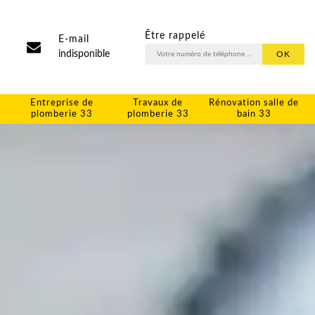
Être rappelé
E-mail
indisponible
Entreprise de
Travaux de
Rénovation salle de
plomberie 33
plomberie 33
bain 33