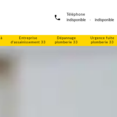
Téléphone
indisponible
-
indisponible
 à
Entreprise
Dépannage
Urgence fuite
d'assainissement 33
plomberie 33
plomberie 33