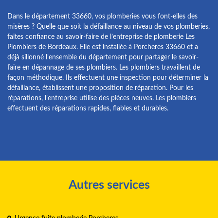
Dans le département 33660, vos plomberies vous font-elles des
misères ? Quelle que soit la défaillance au niveau de vos plomberies,
faites confiance au savoir-faire de l’entreprise de plomberie Les
Plombiers de Bordeaux. Elle est installée à Porcheres 33660 et a
déjà sillonné l’ensemble du département pour partager le savoir-
faire en dépannage de ses plombiers. Les plombiers travaillent de
façon méthodique. Ils effectuent une inspection pour déterminer la
défaillance, établissent une proposition de réparation. Pour les
réparations, l’entreprise utilise des pièces neuves. Les plombiers
effectuent des réparations rapides, fiables et durables.
Autres services