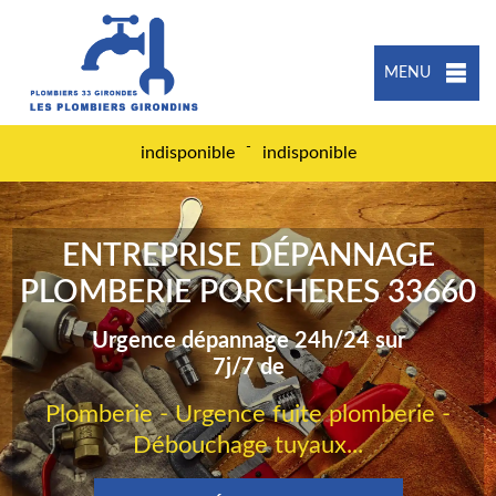
MENU
-
indisponible
indisponible
ENTREPRISE DÉPANNAGE
PLOMBERIE PORCHERES 33660
Urgence dépannage 24h/24 sur
7j/7 de
Plomberie - Urgence fuite plomberie -
Débouchage tuyaux...