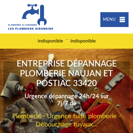
MENU
-
indisponible
indisponible
ENTREPRISE DÉPANNAGE
PLOMBERIE NAUJAN ET
POSTIAC 33420
Urgence dépannage 24h/24 sur
7j/7 de
Plomberie - Urgence fuite plomberie -
Débouchage tuyaux...