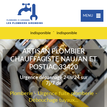
MENU
-
indisponible
indisponible
ARTISAN PLOMBIER
CHAUFFAGISTE NAUJAN ET
POSTIAC 33420
Urgence dépannage 24h/24 sur
7j/7 de
Plomberie - Urgence fuite plomberie -
Débouchage tuyaux...