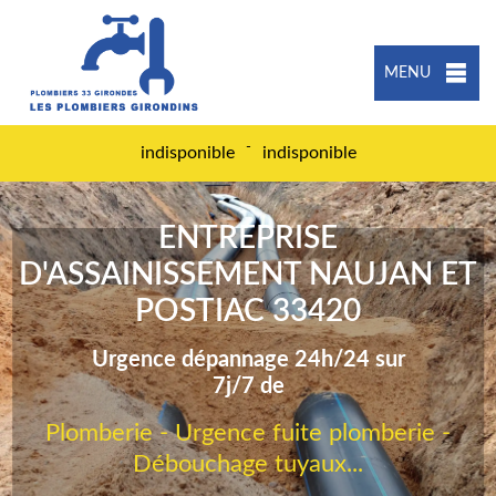
MENU
-
indisponible
indisponible
ENTREPRISE
D'ASSAINISSEMENT NAUJAN ET
POSTIAC 33420
Urgence dépannage 24h/24 sur
7j/7 de
Plomberie - Urgence fuite plomberie -
Débouchage tuyaux...