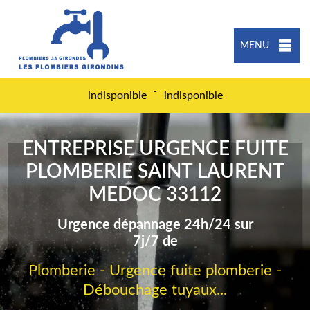
MENU
-
indisponible
indisponible
ENTREPRISE URGENCE FUITE
PLOMBERIE SAINT LAURENT
MEDOC 33112
Urgence dépannage 24h/24 sur
7j/7 de
Plomberie - Urgence fuite plomberie -
Débouchage tuyaux...