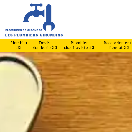
Plombier
Devis
Plombier
Raccordement
33
plomberie 33
chauffagiste 33
l'égout 33