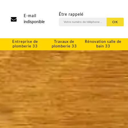
Être rappelé
E-mail
indisponible
Entreprise de
Travaux de
Rénovation salle de
plomberie 33
plomberie 33
bain 33