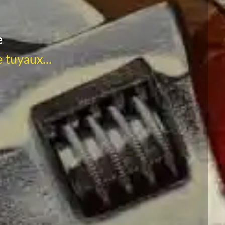
e
 tuyaux...