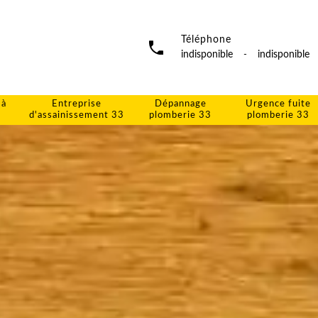
Téléphone
indisponible
-
indisponible
 à
Entreprise
Dépannage
Urgence fuite
d'assainissement 33
plomberie 33
plomberie 33