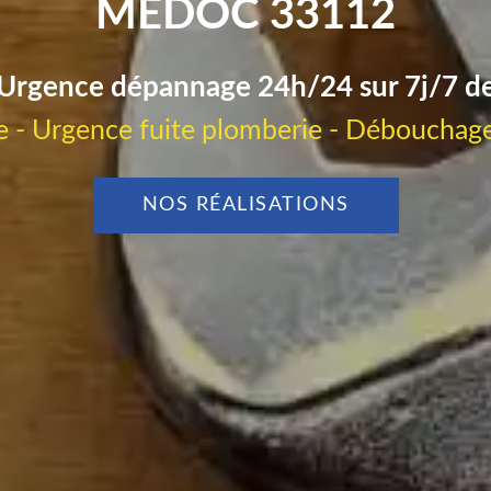
MEDOC 33112
Urgence dépannage 24h/24 sur 7j/7 d
 - Urgence fuite plomberie - Débouchage
NOS RÉALISATIONS