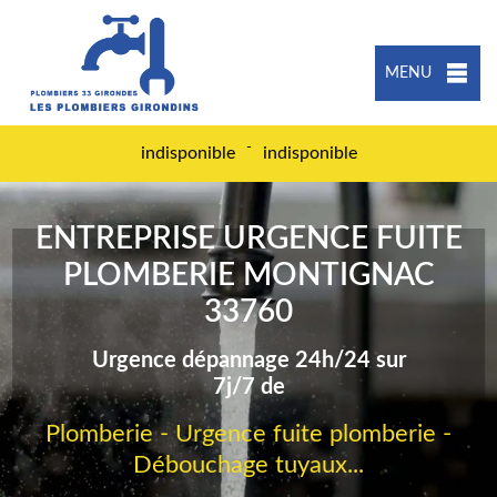
MENU
-
indisponible
indisponible
ENTREPRISE URGENCE FUITE
PLOMBERIE MONTIGNAC
33760
Urgence dépannage 24h/24 sur
7j/7 de
Plomberie - Urgence fuite plomberie -
Débouchage tuyaux...