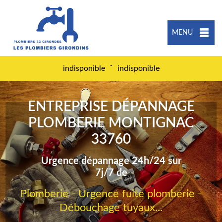
MENU
-
indisponible
indisponible
ENTREPRISE DÉPANNAGE
PLOMBERIE MONTIGNAC
33760
Urgence dépannage 24h/24 sur
7j/7 de
Plomberie - Urgence fuite plomberie -
Débouchage tuyaux...