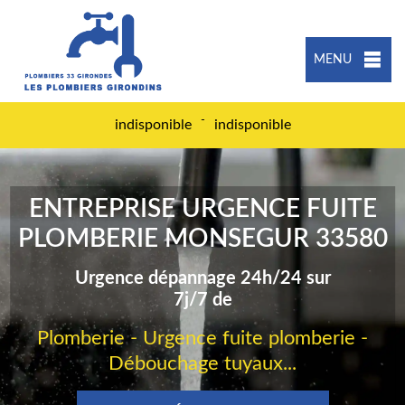
MENU
-
indisponible
indisponible
ENTREPRISE URGENCE FUITE
PLOMBERIE MONSEGUR 33580
Urgence dépannage 24h/24 sur
7j/7 de
Plomberie - Urgence fuite plomberie -
Débouchage tuyaux...