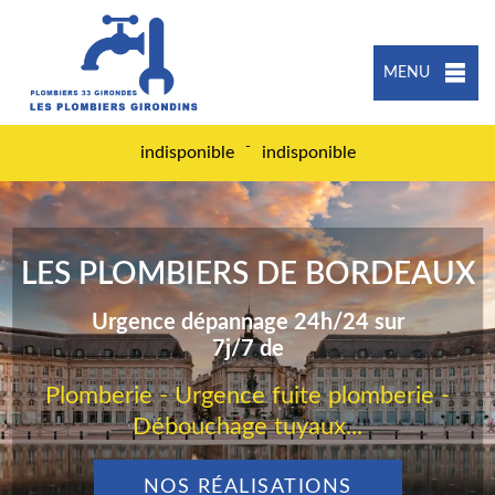
MENU
-
indisponible
indisponible
LES PLOMBIERS DE BORDEAUX
Urgence dépannage 24h/24 sur
7j/7 de
Plomberie - Urgence fuite plomberie -
Débouchage tuyaux...
NOS RÉALISATIONS