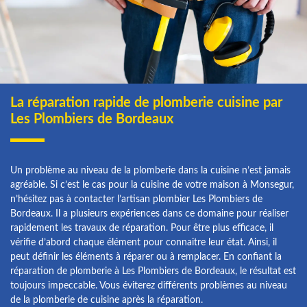
La réparation rapide de plomberie cuisine par
Les Plombiers de Bordeaux
Un problème au niveau de la plomberie dans la cuisine n’est jamais
agréable. Si c’est le cas pour la cuisine de votre maison à Monsegur,
n’hésitez pas à contacter l’artisan plombier Les Plombiers de
Bordeaux. Il a plusieurs expériences dans ce domaine pour réaliser
rapidement les travaux de réparation. Pour être plus efficace, il
vérifie d’abord chaque élément pour connaitre leur état. Ainsi, il
peut définir les éléments à réparer ou à remplacer. En confiant la
réparation de plomberie à Les Plombiers de Bordeaux, le résultat est
toujours impeccable. Vous éviterez différents problèmes au niveau
de la plomberie de cuisine après la réparation.