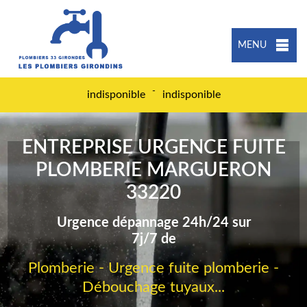
MENU
-
indisponible
indisponible
ENTREPRISE URGENCE FUITE
PLOMBERIE MARGUERON
33220
Urgence dépannage 24h/24 sur
7j/7 de
Plomberie - Urgence fuite plomberie -
Débouchage tuyaux...