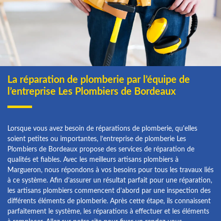
La réparation de plomberie par l’équipe de
l’entreprise Les Plombiers de Bordeaux
Lorsque vous avez besoin de réparations de plomberie, qu'elles
soient petites ou importantes, l’entreprise de plomberie Les
Plombiers de Bordeaux propose des services de réparation de
qualités et fiables. Avec les meilleurs artisans plombiers à
Margueron, nous répondons à vos besoins pour tous les travaux liés
à ce système. Afin d’assurer un résultat parfait pour une réparation,
les artisans plombiers commencent d’abord par une inspection des
différents éléments de plomberie. Après cette étape, ils connaissent
parfaitement le système, les réparations à effectuer et les éléments