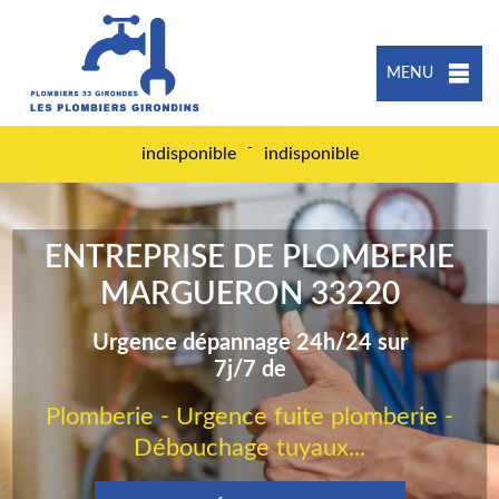
MENU
-
indisponible
indisponible
ENTREPRISE DE PLOMBERIE
MARGUERON 33220
Urgence dépannage 24h/24 sur
7j/7 de
Plomberie - Urgence fuite plomberie -
Débouchage tuyaux...