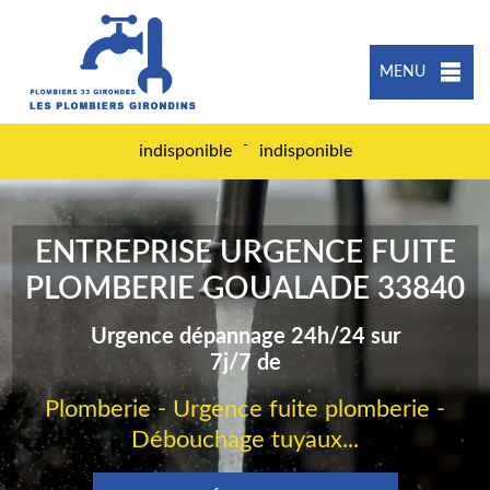
MENU
-
indisponible
indisponible
ENTREPRISE URGENCE FUITE
PLOMBERIE GOUALADE 33840
Urgence dépannage 24h/24 sur
7j/7 de
Plomberie - Urgence fuite plomberie -
Débouchage tuyaux...