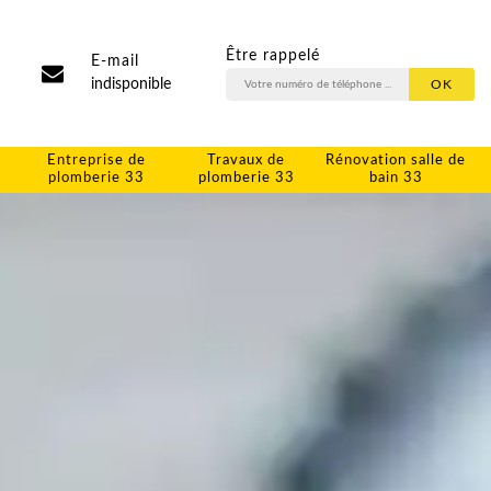
Être rappelé
E-mail
indisponible
Entreprise de
Travaux de
Rénovation salle de
plomberie 33
plomberie 33
bain 33