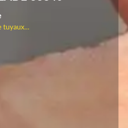
e
 tuyaux...