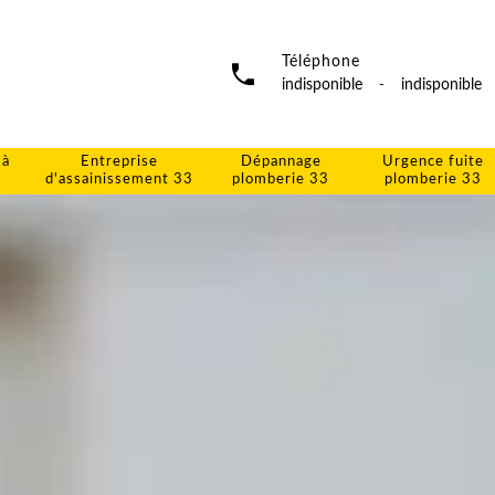
Téléphone
indisponible
-
indisponible
 à
Entreprise
Dépannage
Urgence fuite
d'assainissement 33
plomberie 33
plomberie 33