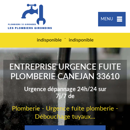
MENU
-
indisponible
indisponible
ENTREPRISE URGENCE FUITE
PLOMBERIE CANEJAN 33610
Urgence dépannage 24h/24 sur
7j/7 de
Plomberie - Urgence fuite plomberie -
Débouchage tuyaux...