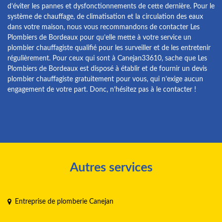
d’éviter les pannes et dysfonctionnements de cette dernière. Pour le
système de chauffage, de climatisation et la circulation des eaux
dans votre maison, nous vous recommandons de contacter Les
Plombiers de Bordeaux pour qu’elle mette à votre service un
plombier chauffagiste qualifié pour les surveiller et de les entretenir
régulièrement. Pour ceux qui sont à Canejan33610, sache que Les
Plombiers de Bordeaux est disposé à établir et de fournir un devis
plombier chauffagiste gratuitement pour vous, qui n’exige aucun
engagement de votre part. Donc, n’hésitez pas à le contacter !
Autres services
Entreprise de plomberie Canejan