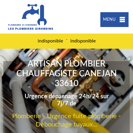
MENU
-
indisponible
indisponible
ARTISAN PLOMBIER
CHAUFFAGISTE CANEJAN
33610
Urgence dépannage 24h/24 sur
7j/7 de
Plomberie - Urgence fuite plomberie -
Débouchage tuyaux...