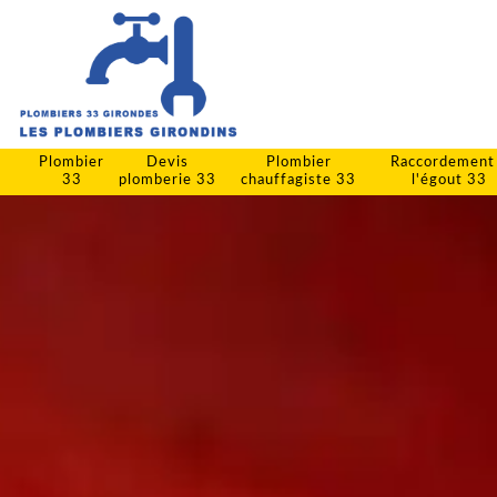
Plombier
Devis
Plombier
Raccordement
33
plomberie 33
chauffagiste 33
l'égout 33