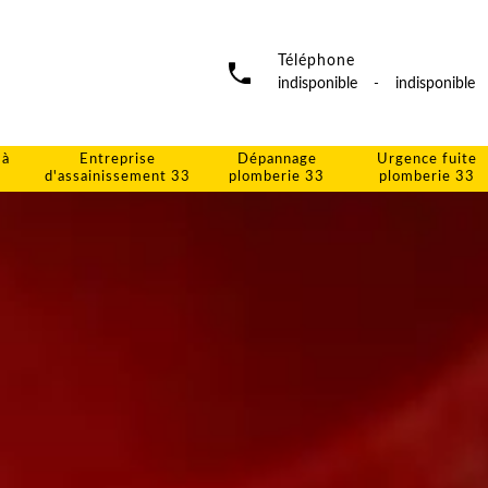
Téléphone
indisponible
-
indisponible
 à
Entreprise
Dépannage
Urgence fuite
d'assainissement 33
plomberie 33
plomberie 33