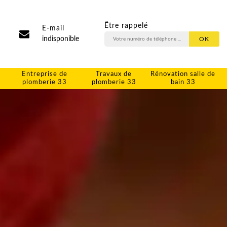
Être rappelé
E-mail
indisponible
Entreprise de
Travaux de
Rénovation salle de
plomberie 33
plomberie 33
bain 33