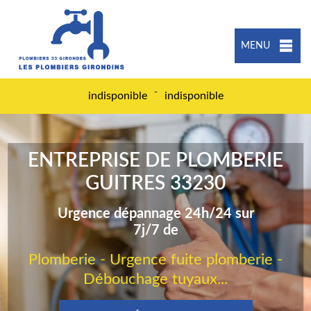
MENU
-
indisponible
indisponible
ENTREPRISE DE PLOMBERIE
GUITRES 33230
Urgence dépannage 24h/24 sur
7j/7 de
Plomberie - Urgence fuite plomberie -
Débouchage tuyaux...