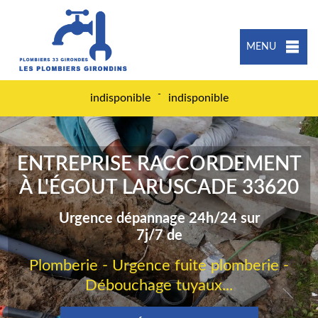
MENU
-
indisponible
indisponible
ENTREPRISE RACCORDEMENT
À L'ÉGOUT LARUSCADE 33620
Urgence dépannage 24h/24 sur
7j/7 de
Plomberie - Urgence fuite plomberie -
Débouchage tuyaux...