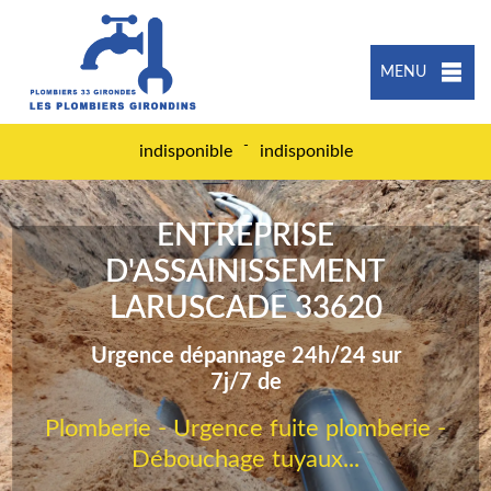
MENU
-
indisponible
indisponible
ENTREPRISE
D'ASSAINISSEMENT
LARUSCADE 33620
Urgence dépannage 24h/24 sur
7j/7 de
Plomberie - Urgence fuite plomberie -
Débouchage tuyaux...