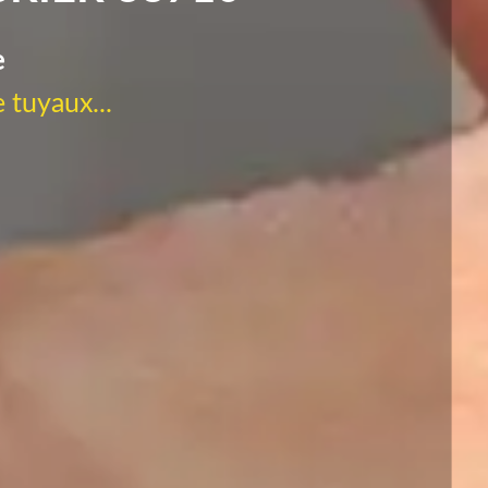
e
 tuyaux...