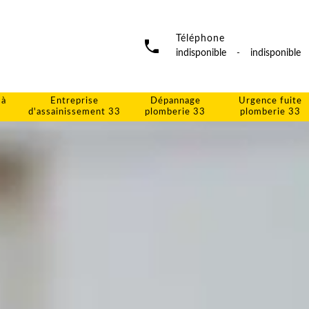
Téléphone
indisponible
-
indisponible
 à
Entreprise
Dépannage
Urgence fuite
d'assainissement 33
plomberie 33
plomberie 33