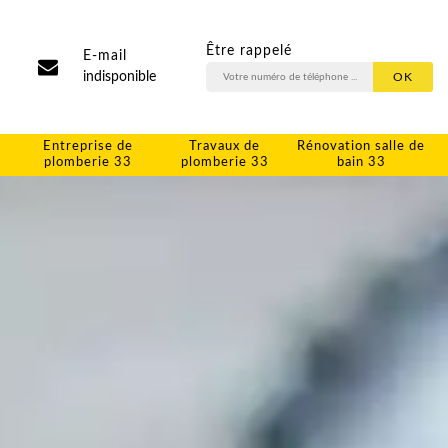
Être rappelé
E-mail
indisponible
Entreprise de
Travaux de
Rénovation salle de
plomberie 33
plomberie 33
bain 33