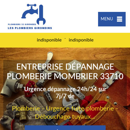
MENU
-
indisponible
indisponible
ENTREPRISE DÉPANNAGE
PLOMBERIE MOMBRIER 33710
Urgence dépannage 24h/24 sur
7j/7 de
Plomberie - Urgence fuite plomberie -
Débouchage tuyaux...