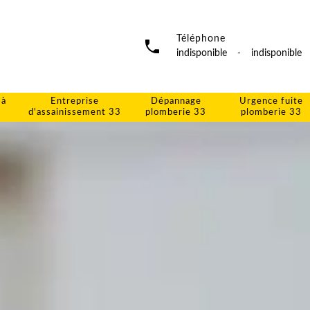
Téléphone
indisponible
-
indisponible
 à
Entreprise
Dépannage
Urgence fuite
d'assainissement 33
plomberie 33
plomberie 33