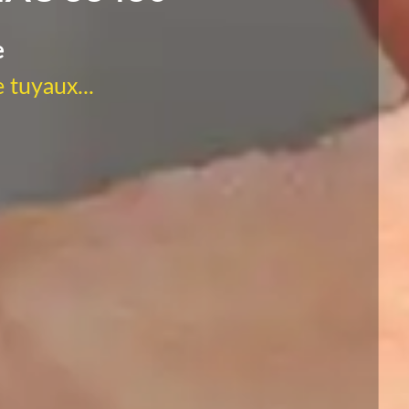
e
 tuyaux...