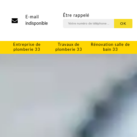
Être rappelé
E-mail
indisponible
Entreprise de
Travaux de
Rénovation salle de
plomberie 33
plomberie 33
bain 33