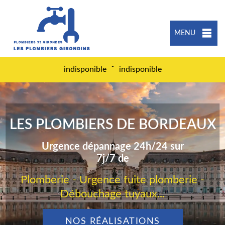
MENU
-
indisponible
indisponible
LES PLOMBIERS DE BORDEAUX
Urgence dépannage 24h/24 sur
7j/7 de
Plomberie - Urgence fuite plomberie -
Débouchage tuyaux...
NOS RÉALISATIONS