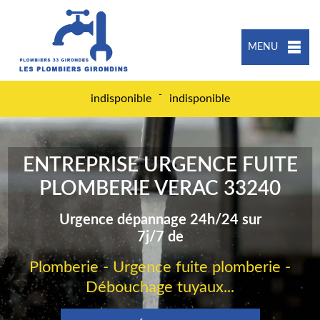
MENU
-
indisponible
indisponible
ENTREPRISE URGENCE FUITE
PLOMBERIE VERAC 33240
Urgence dépannage 24h/24 sur
7j/7 de
Plomberie - Urgence fuite plomberie -
Débouchage tuyaux...