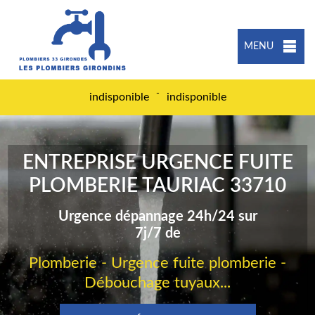
MENU
-
indisponible
indisponible
ENTREPRISE URGENCE FUITE
PLOMBERIE TAURIAC 33710
Urgence dépannage 24h/24 sur
7j/7 de
Plomberie - Urgence fuite plomberie -
Débouchage tuyaux...