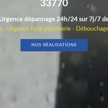
33770
Urgence dépannage 24h/24 sur 7j/7 d
 - Urgence fuite plomberie - Débouchage
NOS RÉALISATIONS