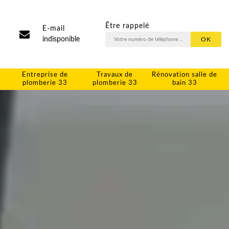
Être rappelé
E-mail
indisponible
Entreprise de
Travaux de
Rénovation salle de
plomberie 33
plomberie 33
bain 33