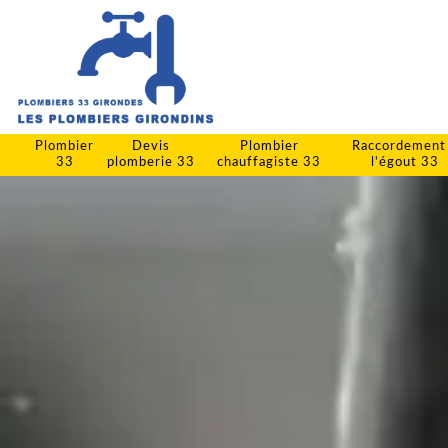
Plombier
Devis
Plombier
Raccordement
33
plomberie 33
chauffagiste 33
l'égout 33