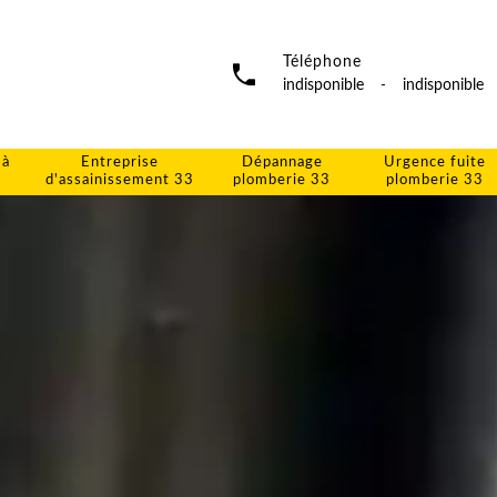
Téléphone
indisponible
-
indisponible
 à
Entreprise
Dépannage
Urgence fuite
d'assainissement 33
plomberie 33
plomberie 33