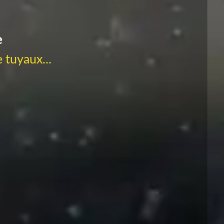
e
 tuyaux...