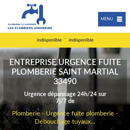
MENU
-
indisponible
indisponible
ENTREPRISE URGENCE FUITE
PLOMBERIE SAINT MARTIAL
33490
Urgence dépannage 24h/24 sur
7j/7 de
Plomberie - Urgence fuite plomberie -
Débouchage tuyaux...