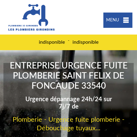
MENU
-
indisponible
indisponible
ENTREPRISE URGENCE FUITE
PLOMBERIE SAINT FELIX DE
FONCAUDE 33540
Urgence dépannage 24h/24 sur
7j/7 de
Plomberie - Urgence fuite plomberie -
Débouchage tuyaux...