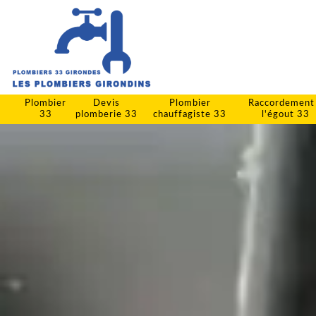
Plombier
Devis
Plombier
Raccordement
33
plomberie 33
chauffagiste 33
l'égout 33