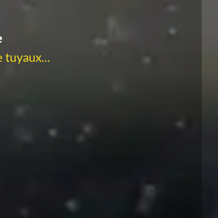
e
 tuyaux...