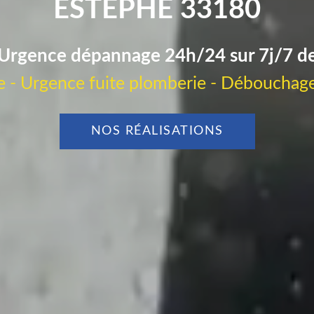
ESTEPHE 33180
Urgence dépannage 24h/24 sur 7j/7 d
 - Urgence fuite plomberie - Débouchage
NOS RÉALISATIONS