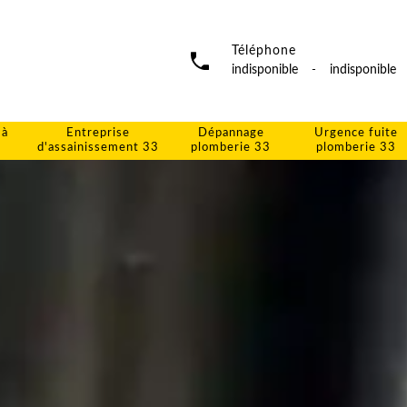
Téléphone
indisponible
-
indisponible
 à
Entreprise
Dépannage
Urgence fuite
d'assainissement 33
plomberie 33
plomberie 33