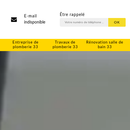
Être rappelé
E-mail
indisponible
Entreprise de
Travaux de
Rénovation salle de
plomberie 33
plomberie 33
bain 33