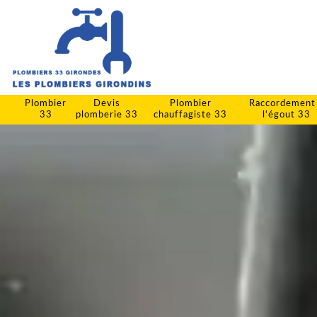
Plombier
Devis
Plombier
Raccordement
33
plomberie 33
chauffagiste 33
l'égout 33