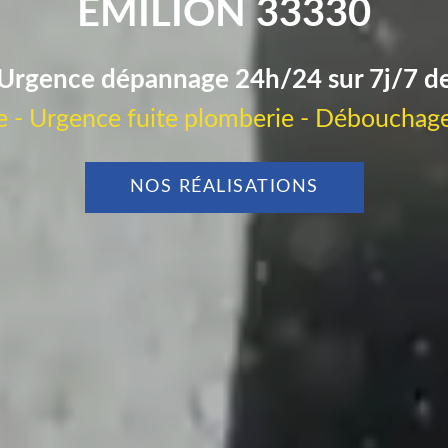
EMILION 33330
Urgence dépannage 24h/24 sur 7j/7 d
 - Urgence fuite plomberie - Débouchage
NOS RÉALISATIONS