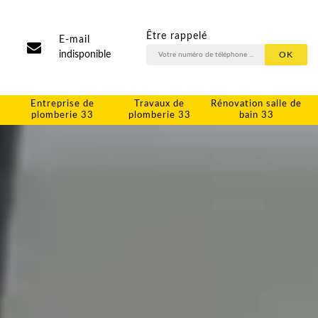
Être rappelé
E-mail
indisponible
Entreprise de
Travaux de
Rénovation salle de
plomberie 33
plomberie 33
bain 33