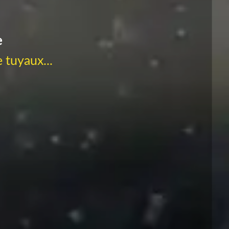
e
 tuyaux...