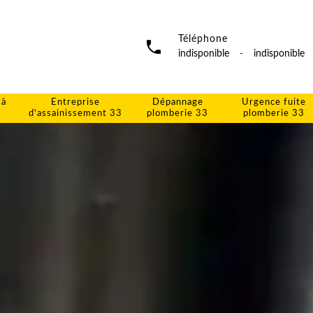
Téléphone
indisponible
-
indisponible
 à
Entreprise
Dépannage
Urgence fuite
d'assainissement 33
plomberie 33
plomberie 33