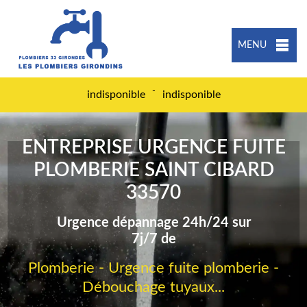
MENU
-
indisponible
indisponible
ENTREPRISE URGENCE FUITE
PLOMBERIE SAINT CIBARD
33570
Urgence dépannage 24h/24 sur
7j/7 de
Plomberie - Urgence fuite plomberie -
Débouchage tuyaux...