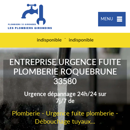
MENU
-
indisponible
indisponible
ENTREPRISE URGENCE FUITE
PLOMBERIE ROQUEBRUNE
33580
Urgence dépannage 24h/24 sur
7j/7 de
Plomberie - Urgence fuite plomberie -
Débouchage tuyaux...