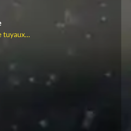
e
 tuyaux...