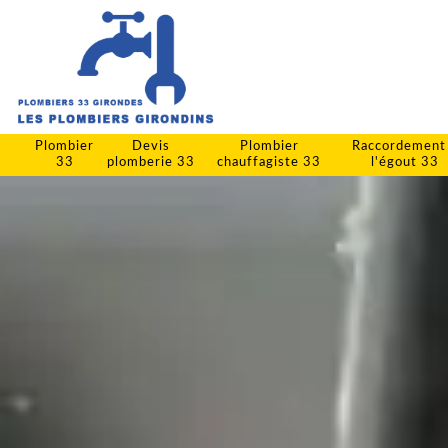
Plombier
Devis
Plombier
Raccordement
33
plomberie 33
chauffagiste 33
l'égout 33