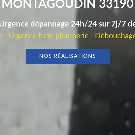
MONTAGOUDIN 33190
Urgence dépannage 24h/24 sur 7j/7 d
 - Urgence fuite plomberie - Débouchage
NOS RÉALISATIONS