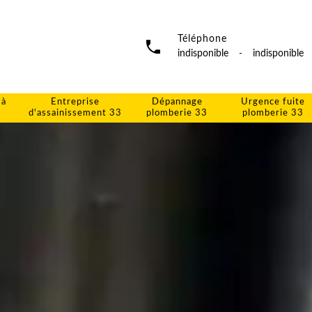
Téléphone
indisponible
-
indisponible
 à
Entreprise
Dépannage
Urgence fuite
d'assainissement 33
plomberie 33
plomberie 33