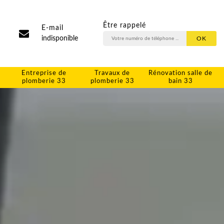
Être rappelé
E-mail
indisponible
Entreprise de
Travaux de
Rénovation salle de
plomberie 33
plomberie 33
bain 33