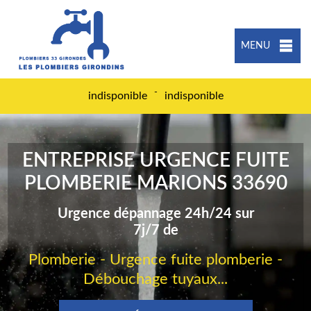
MENU
-
indisponible
indisponible
ENTREPRISE URGENCE FUITE
PLOMBERIE MARIONS 33690
Urgence dépannage 24h/24 sur
7j/7 de
Plomberie - Urgence fuite plomberie -
Débouchage tuyaux...