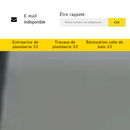
Être rappelé
E-mail
indisponible
Entreprise de
Travaux de
Rénovation salle de
plomberie 33
plomberie 33
bain 33