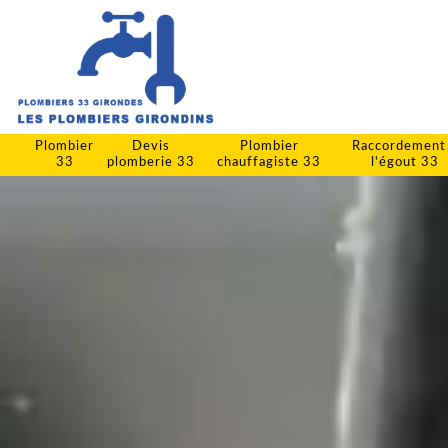
Plombier
Devis
Plombier
Raccordement
33
plomberie 33
chauffagiste 33
l'égout 33