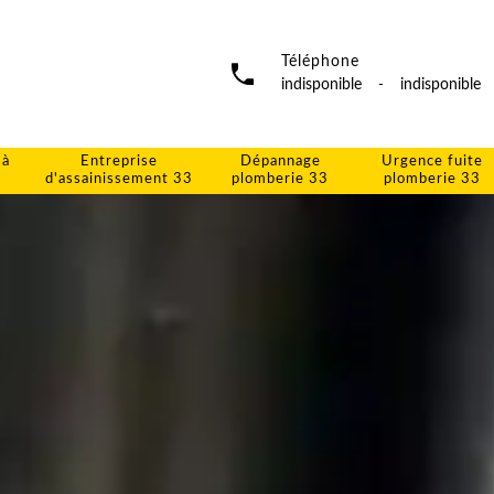
Téléphone
indisponible
-
indisponible
 à
Entreprise
Dépannage
Urgence fuite
d'assainissement 33
plomberie 33
plomberie 33