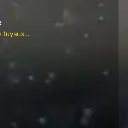
e
 tuyaux...