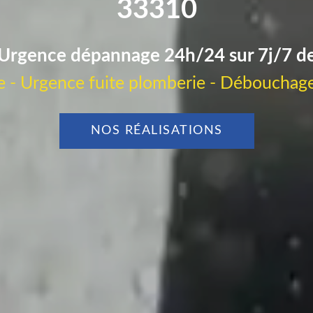
33310
Urgence dépannage 24h/24 sur 7j/7 d
 - Urgence fuite plomberie - Débouchage
NOS RÉALISATIONS