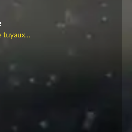
e
 tuyaux...