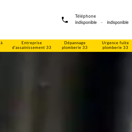
Téléphone
indisponible
-
indisponible
 à
Entreprise
Dépannage
Urgence fuite
d'assainissement 33
plomberie 33
plomberie 33