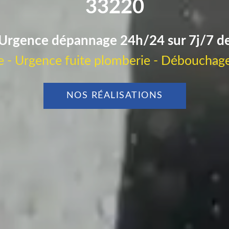
33220
Urgence dépannage 24h/24 sur 7j/7 d
 - Urgence fuite plomberie - Débouchage
NOS RÉALISATIONS