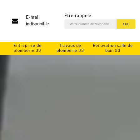
Être rappelé
E-mail
indisponible
Entreprise de
Travaux de
Rénovation salle de
plomberie 33
plomberie 33
bain 33