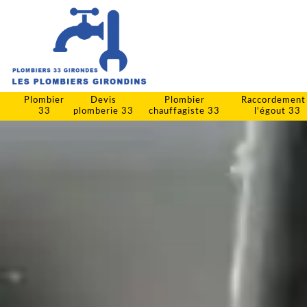
Plombier
Devis
Plombier
Raccordement
33
plomberie 33
chauffagiste 33
l'égout 33