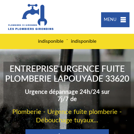
MENU
-
indisponible
indisponible
ENTREPRISE URGENCE FUITE
PLOMBERIE LAPOUYADE 33620
Urgence dépannage 24h/24 sur
7j/7 de
Plomberie - Urgence fuite plomberie -
Débouchage tuyaux...