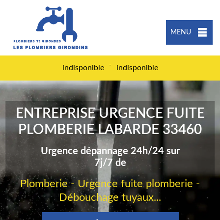
MENU
-
indisponible
indisponible
ENTREPRISE URGENCE FUITE
PLOMBERIE LABARDE 33460
Urgence dépannage 24h/24 sur
7j/7 de
Plomberie - Urgence fuite plomberie -
Débouchage tuyaux...