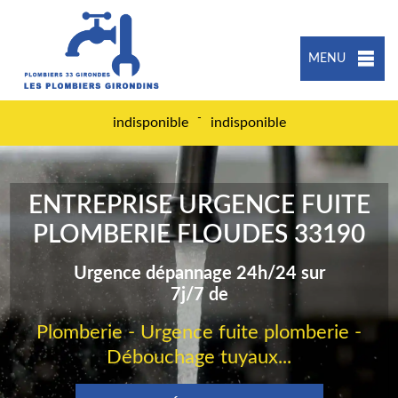
MENU
-
indisponible
indisponible
ENTREPRISE URGENCE FUITE
PLOMBERIE FLOUDES 33190
Urgence dépannage 24h/24 sur
7j/7 de
Plomberie - Urgence fuite plomberie -
Débouchage tuyaux...