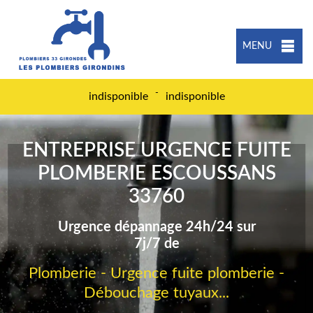
MENU
-
indisponible
indisponible
ENTREPRISE URGENCE FUITE
PLOMBERIE ESCOUSSANS
33760
Urgence dépannage 24h/24 sur
7j/7 de
Plomberie - Urgence fuite plomberie -
Débouchage tuyaux...