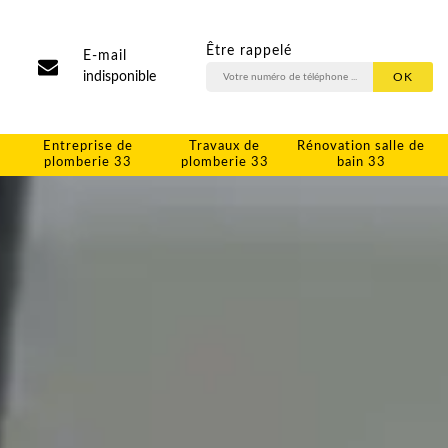
Être rappelé
E-mail
indisponible
Entreprise de
Travaux de
Rénovation salle de
plomberie 33
plomberie 33
bain 33