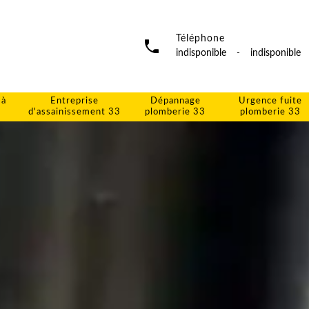
Téléphone
indisponible
-
indisponible
 à
Entreprise
Dépannage
Urgence fuite
d'assainissement 33
plomberie 33
plomberie 33