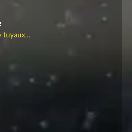
e
 tuyaux...