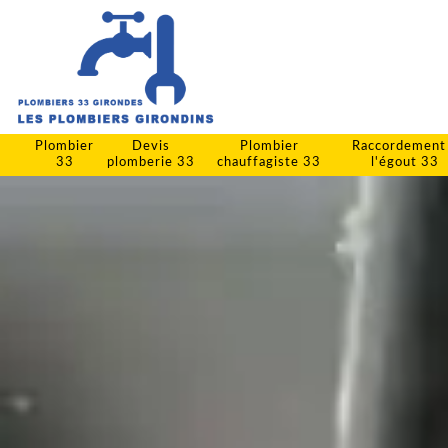
Plombier
Devis
Plombier
Raccordement
33
plomberie 33
chauffagiste 33
l'égout 33