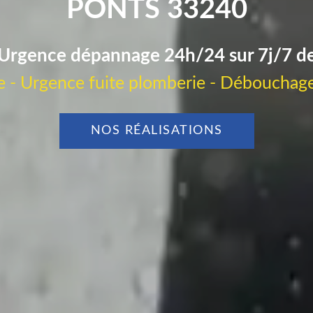
PONTS 33240
Urgence dépannage 24h/24 sur 7j/7 d
 - Urgence fuite plomberie - Débouchage
NOS RÉALISATIONS