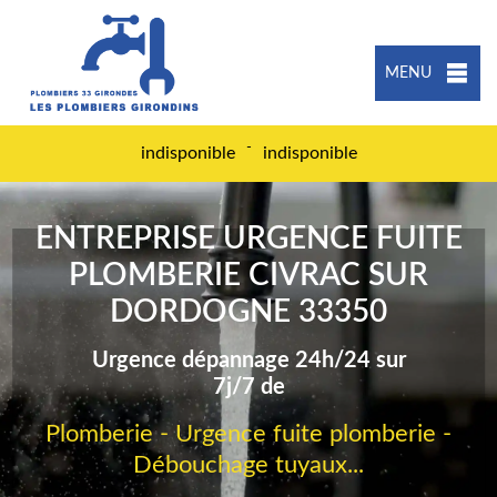
MENU
-
indisponible
indisponible
ENTREPRISE URGENCE FUITE
PLOMBERIE CIVRAC SUR
DORDOGNE 33350
Urgence dépannage 24h/24 sur
7j/7 de
Plomberie - Urgence fuite plomberie -
Débouchage tuyaux...