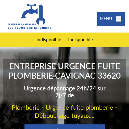
MENU
-
indisponible
indisponible
ENTREPRISE URGENCE FUITE
PLOMBERIE CAVIGNAC 33620
Urgence dépannage 24h/24 sur
7j/7 de
Plomberie - Urgence fuite plomberie -
Débouchage tuyaux...