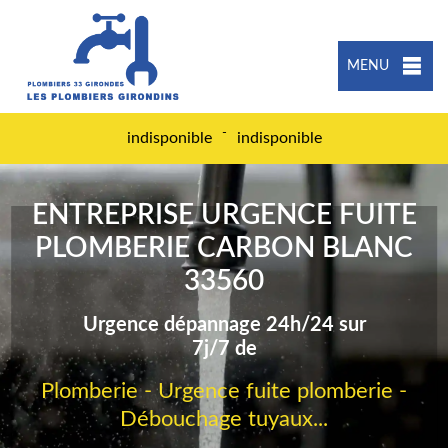
MENU
-
indisponible
indisponible
ENTREPRISE URGENCE FUITE
PLOMBERIE CARBON BLANC
33560
Urgence dépannage 24h/24 sur
7j/7 de
Plomberie - Urgence fuite plomberie -
Débouchage tuyaux...