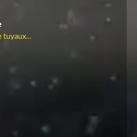
e
 tuyaux...