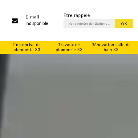
Être rappelé
E-mail
indisponible
Entreprise de
Travaux de
Rénovation salle de
plomberie 33
plomberie 33
bain 33