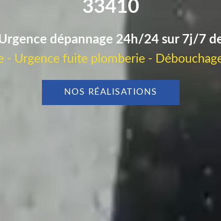
33410
Urgence dépannage 24h/24 sur 7j/7 d
 - Urgence fuite plomberie - Débouchage
NOS RÉALISATIONS