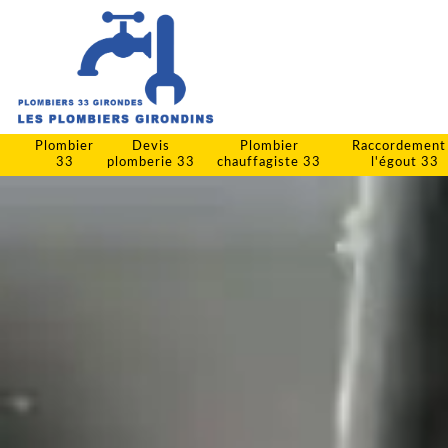
Plombier
Devis
Plombier
Raccordement
33
plomberie 33
chauffagiste 33
l'égout 33