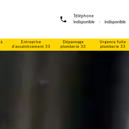
Téléphone
indisponible
-
indisponible
 à
Entreprise
Dépannage
Urgence fuite
d'assainissement 33
plomberie 33
plomberie 33