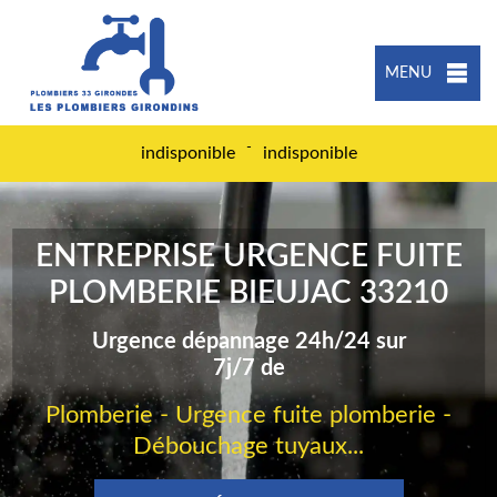
MENU
-
indisponible
indisponible
ENTREPRISE URGENCE FUITE
PLOMBERIE BIEUJAC 33210
Urgence dépannage 24h/24 sur
7j/7 de
Plomberie - Urgence fuite plomberie -
Débouchage tuyaux...