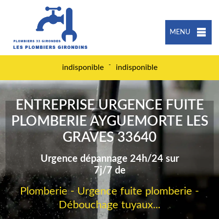
MENU
-
indisponible
indisponible
ENTREPRISE URGENCE FUITE
PLOMBERIE AYGUEMORTE LES
GRAVES 33640
Urgence dépannage 24h/24 sur
7j/7 de
Plomberie - Urgence fuite plomberie -
Débouchage tuyaux...